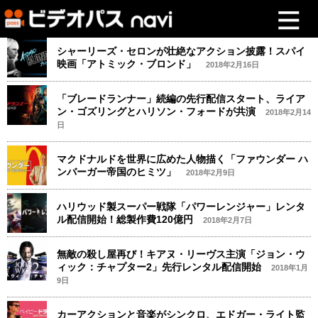
シャーリーズ・セロンが壮絶なアクション披露！スパイ
映画「アトミック・ブロンド」
2018年2月16日
「ブレードランナー」続編の先行配信スタート、ライア
ン・ゴズリングとハリソン・フォードが共演
2018年2月14
日
マクドナルドを世界に広めた人物描く「ファウンダー ハ
ンバーガー帝国のヒミツ」
2018年2月9日
ハリウッド製スーパー戦隊「パワーレンジャー」レンタ
ル配信開始！総製作費120億円
2018年2月7日
無敵の殺し屋再び！キアヌ・リーヴス主演「ジョン・ウ
ィック：チャプター2」先行レンタル配信開始
2018年1月
9日
カーアクションと音楽がシンクロ、エドガー・ライト監