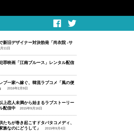
で新旧デザイナー対決勃発「尚衣院 -サ
5月11日
犯罪映画「江南ブルース」レンタル配信
レブ一家へ嫁ぐ、韓流ラブコメ「風の便
?」
2016年2月9日
以上恋人未満から始まるラブストーリー
ル配信中
2015年9月16日
供たちが巻き起こすドタバタコメディ、
家族なのにどうして」
2015年9月4日