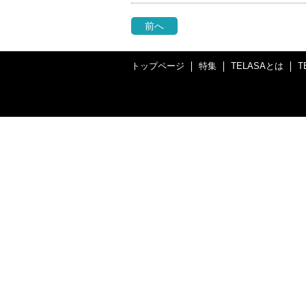
前へ
トップページ
特集
TELASAとは
T