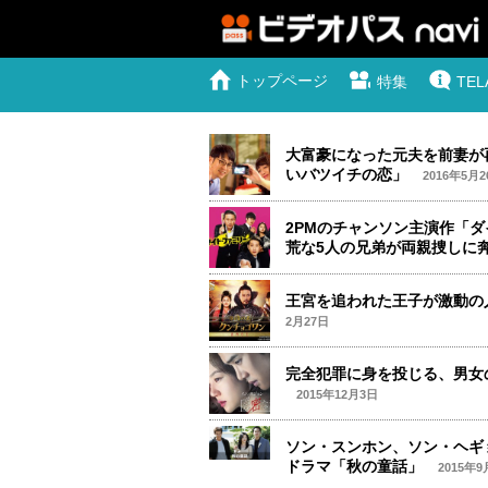
トップページ
TE
特集
大富豪になった元夫を前妻が
いバツイチの恋」
2016年5月2
2PMのチャンソン主演作「
荒な5人の兄弟が両親捜しに
王宮を追われた王子が激動の
2月27日
完全犯罪に身を投じる、男女
2015年12月3日
ソン・スンホン、ソン・ヘギ
ドラマ「秋の童話」
2015年9