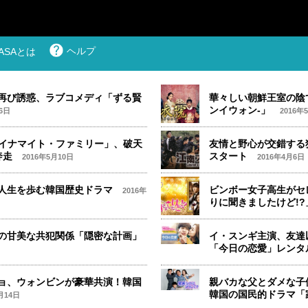
ヘルプ
LASAとは
再び誘惑、ラブコメディ「ずる賢
華々しい朝鮮王室の陰
ンイウォン-」
6日
2016年
ダイナマイト・ファミリー」、破天
友情と野心が交錯する
奔走
スタート
2016年5月10日
2016年4月6日
人生を歩む韓国歴史ドラマ
ビンボー女子高生がセ
2016年
りに聞きましたけど!
の甘美な共犯関係「隠密な計画」
イ・スンギ主演、友達
「今日の恋愛」レンタ
ョ、ウォンビンが豪華共演！韓国
親バカな父とダメな子
韓国の国民的ドラマ「
月14日