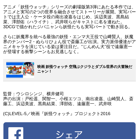
アニメ「妖怪ウォッチ」シリーズの劇場版第3弾にあたる本作では、
アニメと実写の2つの世界を融合させてストーリーが展開。実写パー
トでは主人公・ケータ役の南出凌嘉をはじめ、浜辺美波、黒島結
菜、澤部佑（ハライチ）、武井咲らがキャストに名を連ねた。
3DCGで描かれたジバニャンら妖怪たちも実写パートで動き回る。
さらに妖魔界を統べる最強の妖怪・エンマ大王役で山﨑賢人、妖魔
界のナンバー2・ぬらりひょん役で斎藤工が出演。実力派俳優達がア
ニメキャラを演じている姿は要注目だ。“じんめん犬”役で遠藤憲一
が登場する衝撃シーンもお見逃しなく。
映画 妖怪ウォッチ 空飛ぶクジラとダブル世界の大冒険だ
ニャン！
監督：ウシロシンジ、横井健司
声の出演：戸松遥、関智一、小桜エツコ、南出凌嘉、山崎賢人、斎
藤工、浜辺美波、黒島結菜、澤部佑、遠藤憲一、武井咲
(C)LEVEL-5／映画『妖怪ウォッチ』プロジェクト2016