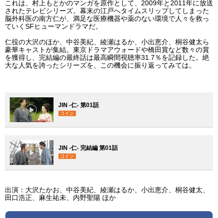
これは、村上もとかのマンガを原作として、2009年と2011年に放送
されたテレビシリーズ。幕末の江戸へタイムスリップしてしまった
脳外科医の南方仁が、満足な医療機器や薬のない環境で人々を救っ
ていくSFヒューマンドラマだ。
仁役の大沢のほか、中谷美紀、綾瀬はるか、小出恵介、桐谷健太ら
豪華キャストが集結。東京ドラマアウォードや橋田賞など数々の賞
を獲得し、完結編の最終話は最高瞬間視聴率31.7％を記録した。絶
大な人気を誇ったシリーズを、この機会に振り返ってみては。
JIN -仁- 第01話
JIN -仁- 完結編 第01話
出演：大沢たかお、中谷美紀、綾瀬はるか、小出恵介、桐谷健太、
田口浩正、麻生祐未、内野聖陽 ほか