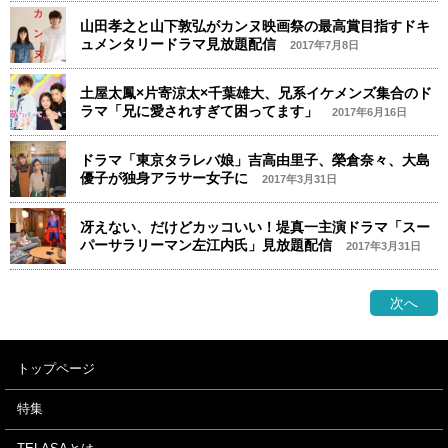
山田孝之と山下敦弘がカンヌ映画祭の最高賞目指すドキ
ュメンタリードラマ見放題配信
2017年7月8日
土屋太鳳×片寄涼太×千葉雄大、兄系イケメンズ集合のド
ラマ「兄に愛されすぎて困ってます」
2017年6月16日
ドラマ「東京タラレバ娘」吉高由里子、榮倉奈々、大島
優子が独身アラサー女子に
2017年3月31日
冴えない、だけどカッコいい！堤真一主演ドラマ「スー
パーサラリーマン左江内氏」見放題配信
2017年3月31日
次へ
トップページ
特集