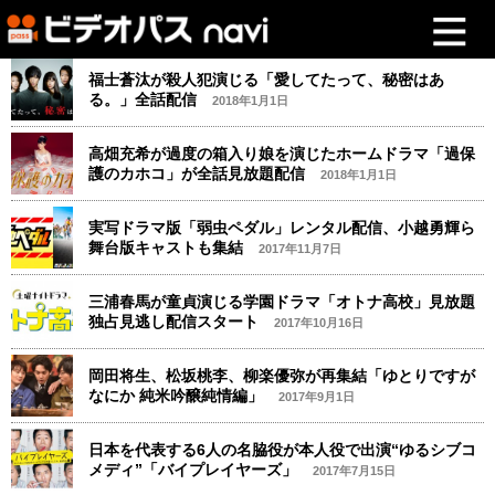
福士蒼汰が殺人犯演じる「愛してたって、秘密はあ
る。」全話配信
2018年1月1日
高畑充希が過度の箱入り娘を演じたホームドラマ「過保
護のカホコ」が全話見放題配信
2018年1月1日
実写ドラマ版「弱虫ペダル」レンタル配信、小越勇輝ら
舞台版キャストも集結
2017年11月7日
三浦春馬が童貞演じる学園ドラマ「オトナ高校」見放題
独占見逃し配信スタート
2017年10月16日
岡田将生、松坂桃李、柳楽優弥が再集結「ゆとりですが
なにか 純米吟醸純情編」
2017年9月1日
日本を代表する6人の名脇役が本人役で出演“ゆるシブコ
メディ”「バイプレイヤーズ」
2017年7月15日