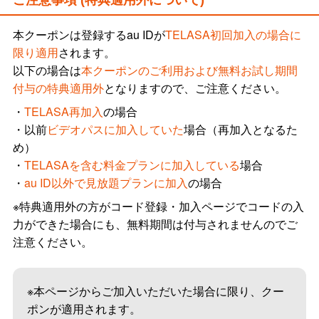
ご注意事項 (特典適用外について)
TM and (c) 2015 Apple Inc. All rights reserved. iPhoneはApple Inc.の商標で
す。iPhoneの商標は、アイホン株式会社のライセンスにもとづき使⽤されて
本クーポンは登録するau IDが
TELASA初回加⼊の場合に
います。
Apple、iPadは、⽶国および他の国々で登録されたApple Inc.の商標です。
限り適⽤
されます。
以下の場合は
本クーポンのご利用および無料お試し期間
付与の特典適用外
となりますので、ご注意ください。
・
TELASA再加⼊
の場合
・以前
ビデオパスに加⼊していた
場合（再加入となるた
め）
・
TELASAを含む料金プランに加入している
場合
・
au ID以外で見放題プランに加入
の場合
※特典適⽤外の⽅がコード登録・加⼊ページでコードの⼊
⼒ができた場合にも、無料期間は付与されませんのでご
注意ください。
※本ページからご加入いただいた場合に限り、クー
ポンが適用されます。