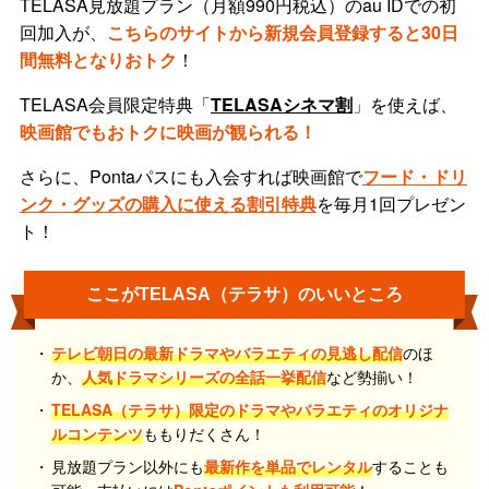
TELASA見放題プラン（月額990円税込）のau IDでの初
回加入が、
こちらのサイトから新規会員登録すると30日
間無料となりおトク
！
TELASA会員限定特典「
TELASAシネマ割
」を使えば、
映画館でもおトクに映画が観られる！
さらに、Pontaパスにも入会すれば映画館で
フード・ドリ
ンク・グッズの購入に使える割引特典
を毎月1回プレゼン
ト！
ここがTELASA（テラサ）のいいところ
テレビ朝日の最新ドラマやバラエティの見逃し配信
のほ
か、
人気ドラマシリーズの全話一挙配信
など勢揃い！
TELASA（テラサ）限定のドラマやバラエティのオリジナ
ルコンテンツ
ももりだくさん！
見放題プラン以外にも
最新作を単品でレンタル
することも