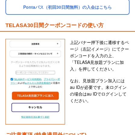
※データ定額サービスのご加⼊を推奨します。
【通信速度制限について（au回線ご利⽤の場合） 】
Pontaパス（初回30日間無料）の入会はこちら
※ご加⼊の携帯電話の料⾦プランにより、ご利⽤状況に応じて通信速度を制
限させていただく場合があります。詳しくはauホームページの基本料⾦・料
⾦プラン⼀覧のページよりご確認ください。
TELASA30日間クーポンコードの使い方
詳しく＞
速度規制の解除については、データチャージまたはエクストラオプション(即
時)をご利⽤ください。
上記バナー押下後に遷移するペ
「データチャージ」について詳しく＞
ージ（左記イメージ）にてクー
「エクストラオプション」について詳しく ＞
ポンコードを入力の上、
また、容量の多いデータ定額サービスにご変更いただくことで、スムーズに
「TELASA見放題プランに加
ご利⽤いただけます。
入」を押してください。
変更の適⽤タイミングについては、基本料⾦・料⾦プラン⼀覧のページより
ご確認ください。
なお、見放題プラン加入には
（Wi-Fiご利⽤の場合は速度制限なくご利⽤いただけます。）
■初回加⼊で30⽇間無料
au IDが必要です。未ログイン
※無料期間終了後は、⾃動的に⽉額情報料がかかります。
の場合はau IDでログインして
※無料期間中に退会された場合、⽉額情報料は発⽣しません。2回⽬以降の加
ください。
⼊の場合は、加⼊当⽇から情報料がかかります。
※「TELASAを含む料⾦プラン」ご加⼊の場合は、30日間無料の対象外で
す。料⾦プランについて詳しくはauホームページをご確認ください。
※本施策に期限はありませんが、内容等が変更になる場合があります。
AndroidはGoogle Inc.の商標または登録商標です。「Wi-Fi」はWi-Fi Alliance
の登録商標です。