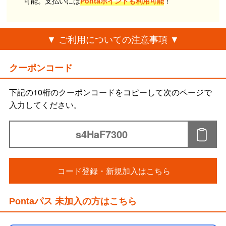
可能。支払いには
Pontaポイントも利用可能
！
▼ ご利用についての注意事項 ▼
※ご利⽤には、インターネット環境が必要です。
クーポンコード
※ご利⽤には、au IDでのWEB登録が必要です。(iOS機器はApple Accountも
必要です。)
下記の10桁のクーポンコードをコピーして次のページで
※お⽀払い⽅法は「au PAY（auかんたん決済）」となります。
※課⾦開始⽇が⽉の途中だった場合は、当⽉の情報料は⽇割りとなり、⽉の
入力してください。
途中での退会の場合は、退会⽉の情報料は満額かかります。
※アプリのダウンロードには、本体の空き容量が20MB必要となります。
※ストリーミングサービスの為、配信された⾳声や映像の保存はできません
s4HaF7300
（⼀部作品を除く）。
※作品により端末にダウンロードして48時間視聴可能です（1端末で上限25本
の保存が可能）。
※フィルタリングサービスご利⽤の⽅は、設定などによりTELASAが利⽤でき
コード登録・新規加入はこちら
ない場合があります。
※各コンテンツは予告なく終了する場合または内容が変更になる場合があり
ます。
Pontaパス 未加入の方はこちら
※お客さまが操作していない場合でも通信を⾏なうことがあります。
※通信量により、通信速度制限がかかる場合があります。